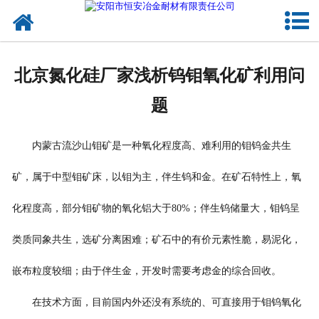
网站首页
公司概况
北京氮化硅厂家浅析钨钼氧化矿利用问
产品中心
题
新闻中心
内蒙古流沙山钼矿是一种氧化程度高、难利用的钼钨金共生
联系我们
矿，属于中型钼矿床，以钼为主，伴生钨和金。在矿石特性上，氧
化程度高，部分钼矿物的氧化铝大于80%；伴生钨储量大，钼钨呈
类质同象共生，选矿分离困难；矿石中的有价元素性脆，易泥化，
嵌布粒度较细；由于伴生金，开发时需要考虑金的综合回收。
在技术方面，目前国内外还没有系统的、可直接用于钼钨氧化