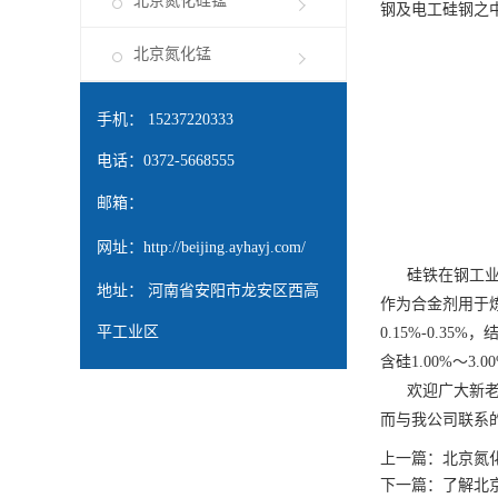
北京氮化硅锰
钢及电工硅钢之
北京氮化锰
手机： 15237220333
电话：0372-5668555
邮箱：
网址：
http://beijing.ayhayj.com/
硅铁在钢工业、
地址： 河南省安阳市龙安区西高
作为合金剂用于
平工业区
0.15%-0.35
含硅1.00%～3
欢迎广大新老用
而与我公司联系
上一篇：
北京氮
下一篇：
了解北