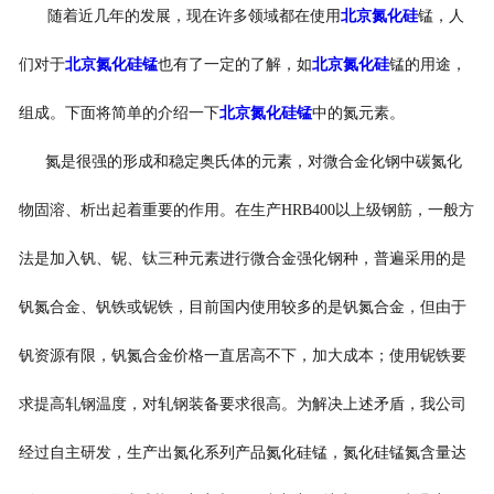
随着近几年的发展，现在许多领域都在使用
北京氮化硅
锰，人
们对于
北京氮化硅锰
也有了一定的了解，如
北京氮化硅
锰的用途，
组成。下面将简单的介绍一下
北京氮化硅锰
中的氮元素。
氮是很强的形成和稳定奥氏体的元素，对微合金化钢中碳氮化
物固溶、析出起着重要的作用。在生产HRB400以上级钢筋，一般方
法是加入钒、铌、钛三种元素进行微合金强化钢种，普遍采用的是
钒氮合金、钒铁或铌铁，目前国内使用较多的是钒氮合金，但由于
钒资源有限，钒氮合金价格一直居高不下，加大成本；使用铌铁要
求提高轧钢温度，对轧钢装备要求很高。为解决上述矛盾，我公司
经过自主研发，生产出氮化系列产品氮化硅锰，氮化硅锰氮含量达