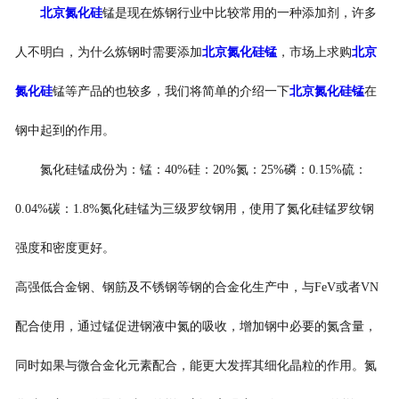
北京氮化硅
锰是现在炼钢行业中比较常用的一种添加剂，许多
人不明白，为什么炼钢时需要添加
北京氮化硅锰
，市场上求购
北京
氮化硅
锰等产品的也较多，我们将简单的介绍一下
北京氮化硅锰
在
钢中起到的作用。
氮化硅锰成份为：锰：40%硅：20%氮：25%磷：0.15%硫：
0.04%碳：1.8%氮化硅锰为三级罗纹钢用，使用了氮化硅锰罗纹钢
强度和密度更好。
高强低合金钢、钢筋及不锈钢等钢的合金化生产中，与FeV或者VN
配合使用，通过锰促进钢液中氮的吸收，增加钢中必要的氮含量，
同时如果与微合金化元素配合，能更大发挥其细化晶粒的作用。氮